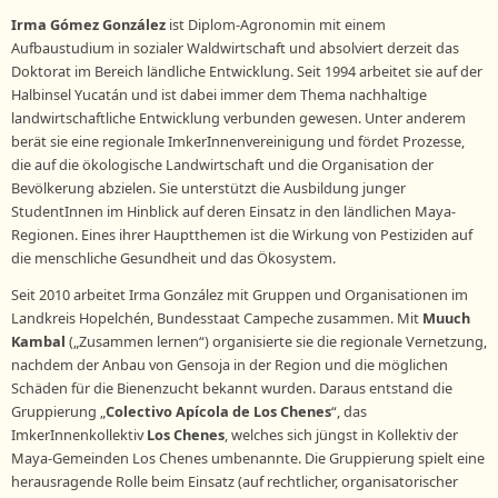
Irma Gómez González
ist Diplom-Agronomin mit einem
Aufbaustudium in sozialer Waldwirtschaft und absolviert derzeit das
Doktorat im Bereich ländliche Entwicklung. Seit 1994 arbeitet sie auf der
Halbinsel Yucatán und ist dabei immer dem Thema nachhaltige
landwirtschaftliche Entwicklung verbunden gewesen. Unter anderem
berät sie eine regionale ImkerInnenvereinigung und fördet Prozesse,
die auf die ökologische Landwirtschaft und die Organisation der
Bevölkerung abzielen. Sie unterstützt die Ausbildung junger
StudentInnen im Hinblick auf deren Einsatz in den ländlichen Maya-
Regionen. Eines ihrer Hauptthemen ist die Wirkung von Pestiziden auf
die menschliche Gesundheit und das Ökosystem.
Seit 2010 arbeitet Irma González mit Gruppen und Organisationen im
Landkreis Hopelchén, Bundesstaat Campeche zusammen. Mit
Muuch
Kambal
(„Zusammen lernen“) organisierte sie die regionale Vernetzung,
nachdem der Anbau von Gensoja in der Region und die möglichen
Schäden für die Bienenzucht bekannt wurden. Daraus entstand die
Gruppierung „
Colectivo Apícola de Los Chenes
“, das
ImkerInnenkollektiv
Los Chenes
, welches sich jüngst in Kollektiv der
Maya-Gemeinden Los Chenes umbenannte. Die Gruppierung spielt eine
herausragende Rolle beim Einsatz (auf rechtlicher, organisatorischer