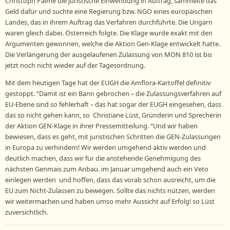
Christoph Palme die juristische Einwendung in Auftrag, sammelte das
Geld dafür und suchte eine Regierung bzw. NGO eines europäischen
Landes, das in ihrem Auftrag das Verfahren durchführte. Die Ungarn
waren gleich dabei. Österreich folgte. Die Klage wurde exakt mit den
Argumenten gewonnen, welche die Aktion Gen-Klage entwickelt hatte.
Die Verlängerung der ausgelaufenen Zulassung von MON 810 ist bis
jetzt noch nicht wieder auf der Tagesordnung.
Mit dem heutigen Tage hat der EUGH die Amflora-Kartoffel definitiv
gestoppt. “Damit ist ein Bann gebrochen – die Zulassungsverfahren auf
EU-Ebene sind so fehlerhaft – das hat sogar der EUGH eingesehen, dass
das so nicht gehen kann, so Christiane Lüst, Gründerin und Sprecherin
der Aktion GEN-Klage in ihrer Pressemitteilung. “Und wir haben
bewiesen, dass es geht, mit juristischen Schritten die GEN-Zulassungen
in Europa zu verhindern! Wir werden umgehend aktiv werden und
deutlich machen, dass wir für die anstehende Genehmigung des
nächsten Genmais zum Anbau. im Januar umgehend auch ein Veto
einlegen werden und hoffen, dass das vorab schon ausreicht, um die
EU zum Nicht-Zulassen zu bewegen. Sollte das nichts nützen, werden
wir weitermachen und haben umso mehr Aussicht auf Erfolg! so Lüst
zuversichtlich.