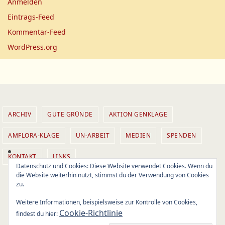
Anmelden
Eintrags-Feed
Kommentar-Feed
WordPress.org
ARCHIV
GUTE GRÜNDE
AKTION GENKLAGE
AMFLORA-KLAGE
UN-ARBEIT
MEDIEN
SPENDEN
KONTAKT
LINKS
Datenschutz und Cookies: Diese Website verwendet Cookies. Wenn du
die Website weiterhin nutzt, stimmst du der Verwendung von Cookies
(c) 2014 Aktion GEN-Klage
zu.
Designed by K.H. Jobst
Weitere Informationen, beispielsweise zur Kontrolle von Cookies,
Powered by
Nirvana
&
WordPress.
Cookie-Richtlinie
findest du hier: