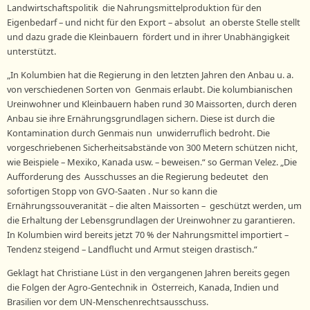
Landwirtschaftspolitik die Nahrungsmittelproduktion für den
Eigenbedarf – und nicht für den Export – absolut an oberste Stelle stellt
und dazu grade die Kleinbauern fördert und in ihrer Unabhängigkeit
unterstützt.
„In Kolumbien hat die Regierung in den letzten Jahren den Anbau u. a.
von verschiedenen Sorten von Genmais erlaubt. Die kolumbianischen
Ureinwohner und Kleinbauern haben rund 30 Maissorten, durch deren
Anbau sie ihre Ernährungsgrundlagen sichern. Diese ist durch die
Kontamination durch Genmais nun unwiderruflich bedroht. Die
vorgeschriebenen Sicherheitsabstände von 300 Metern schützen nicht,
wie Beispiele – Mexiko, Kanada usw. – beweisen.“ so German Velez. „Die
Aufforderung des Ausschusses an die Regierung bedeutet den
sofortigen Stopp von GVO-Saaten . Nur so kann die
Ernährungssouveranität – die alten Maissorten – geschützt werden, um
die Erhaltung der Lebensgrundlagen der Ureinwohner zu garantieren.
In Kolumbien wird bereits jetzt 70 % der Nahrungsmittel importiert –
Tendenz steigend – Landflucht und Armut steigen drastisch.“
Geklagt hat Christiane Lüst in den vergangenen Jahren bereits gegen
die Folgen der Agro-Gentechnik in Österreich, Kanada, Indien und
Brasilien vor dem UN-Menschenrechtsausschuss.